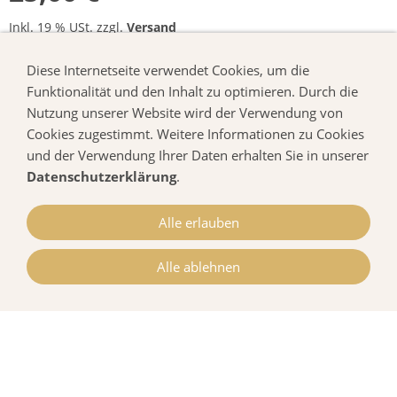
Inkl. 19 % USt. zzgl.
Versand
Sofort ab Lager
Diese Internetseite verwendet Cookies, um die
Funktionalität und den Inhalt zu optimieren. Durch die
Nutzung unserer Website wird der Verwendung von
In den Warenkorb
Cookies zugestimmt. Weitere Informationen zu Cookies
und der Verwendung Ihrer Daten erhalten Sie in unserer
Für später merken
Datenschutzerklärung
.
Alle erlauben
Alle ablehnen
Service & Beratung
Mo. - Fr.: 10:00 - 18:00 Uhr